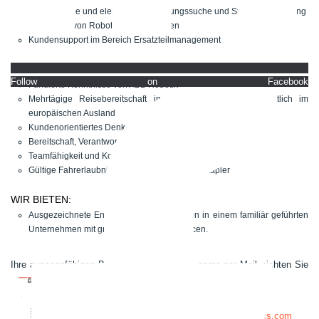
Mechanische und elektronische Störungssuche und Störungsbehebung
Installation von Robotern beim Kunden
Kundensupport im Bereich Ersatzteilmanagement
IHR PROFIL:
Follow on Facebook
Fundierte Kenntnisse von ABB Robotik
Mehrtägige Reisebereitschaft in Deutschland und gelegentlich im
europäischen Ausland
Kundenorientiertes Denken und Handeln
Bereitschaft, Verantwortung zu übernehmen
Teamfähigkeit und Kommunikationsstärke
Gültige Fahrerlaubnis, idealerweise auch für Stapler
WIR BIETEN:
Ausgezeichnete Entwicklungsmöglichkeiten in einem familiär geführten
Unternehmen mit großen Wachstumschancen.
Ihre aussagefähigen Bewerbungsunterlagen, gerne per Mail, richten Sie
bitte an:
bewerbung@gsg-robotics.com