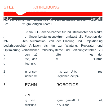
STELLENAUSSCHREIBUNG
SERVICETECHNIKER
Follow on LinkedIn
Auf der Suche nach einem Job im Bereich Industrierobotik (ABB und
Fanuc) in einem großartigen Team?
GSG-Robotics ist ein Full-Service-Partner für Industrieroboter der Marke
ABB und Fanuc. Unser Leistungsspektrum umfasst alle Facetten der
robotergestützten Automation, von der Planung und Projektierung
bedarfsgerechter Anlagen bis hin zur Wartung, Reparatur und
Optimierung vorhandener Robotersysteme und Fertigungsstraßen. Zu
unseren Kunden zählen namhafte Unternehmen aus der
Automobilindustrie, dem Maschinenbau, der Nahrungsmittelindustrie
und der Medizintechnik.
Zur Absicherung unserer Expansion und zur Unterstützung unseres
Serviceteams suchen wir zum frühestmöglichen Zeitpunkt eine/n
SERVICETECHNIKER/IN - ROBOTICS
IHRE AUFGABEN:
Durchführung von Roboterwartungen gemäß Wartungsstandard,
deutschlandweit und im europäischen Ausland.