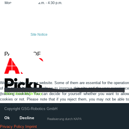
Monday-Friday:
7:00 a.m. - 4:30 p.m.
Privacy Policy
Site Notice
PARTNER OF
We use cookies on our website. Some of them are essential for the operation
of the site, while others help us to improve this site and the user experience
(tracking cookies). You can decide for yourself whether you want to allow
cookies or not. Please note that if you reject them, you may not be able to
use all the functionalities of the site.
Copyright GSG-Robotics GmbH
Ok
Decline
Privacy Policy
Imprint