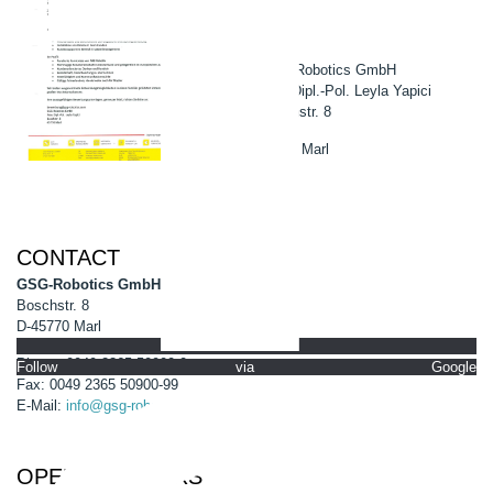
GSG-Robotics GmbH
Frau Dipl.-Pol. Leyla Yapici
Boschstr. 8
45770 Marl
CONTACT
GSG-Robotics GmbH
Boschstr. 8
D-45770 Marl
Phone: 0049 2365 50900-0
Follow via Google
Fax: 0049 2365 50900-99
E-Mail:
info@gsg-robotics.com
OPENING HOURS